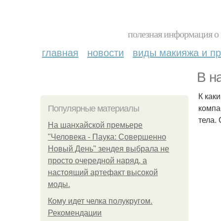
полезная информация о 
главная
новости
виды макияжа и пр
В н
К как
компа
Популярные материалы
тела.
На шанхайской премьере
"Человека - Паука: Совершенно
Новый День" зендея выбрала не
просто очередной наряд, а
настоящий артефакт высокой
моды.
Кому идет челка полукругом.
Рекомендации