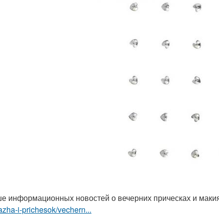
е информационных новостей о вечерних прическах и мак
zha-i-prichesok/vechern...