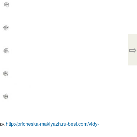
⇨
ияж
http://pricheska-makiyazh.ru-best.com/vidy-