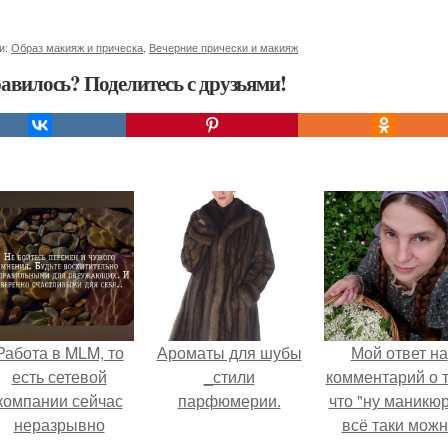
и:
Образ макияж и прическа
,
Вечерние прически и макияж
авилось? Поделитесь с друзьями!
Работа в MLM, то
Ароматы для шубы
Мой ответ на
есть сетевой
_стили
комментарий о т
компании сейчас
парфюмерии.
что "ну маникюр
неразрывно
всё таки мож