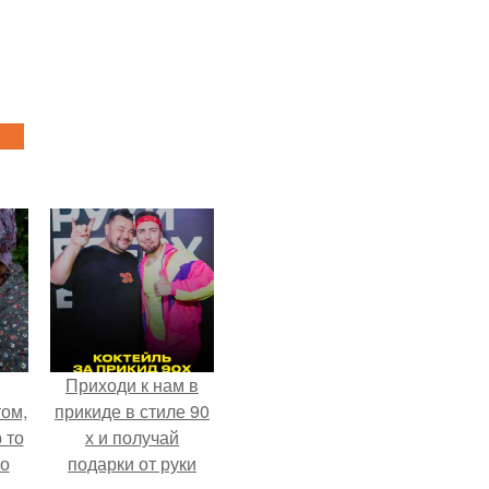
Приходи к нам в
ом,
прикиде в стиле 90
 то
х и получай
но
подарки от руки