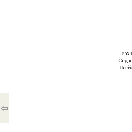
Верхн
Сердц
Шлейф
⇦