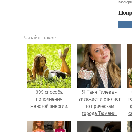
Категори
Понр
Читайте также
333 способа
Я Таня Гилева -
пополнения
визажист и стилист
т
женской энергии.
по прическам
города Тюмени.
с