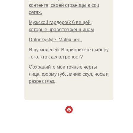
контента, своей страницы в соц
сетях.
Мужской гардероб: 6 вещей,
которые нравятся женщинам
Dafunkystyle. Matrix neo.
Ищу моделей. В приоритете выберу
того, кто сделал репост?
Сохраняйте мои точные черты
лица, форму губ, линию скул, носа и
разрез глаз.