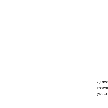
Далее
краса
умес