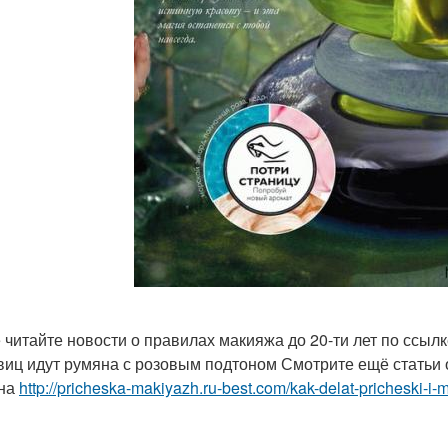
 читайте новости о правилах макияжа до 20-ти лет по сс
виц идут румяна с розовым подтоном Смотрите ещё статьи 
тна
http://pricheska-makiyazh.ru-best.com/kak-delat-pricheski-i-m