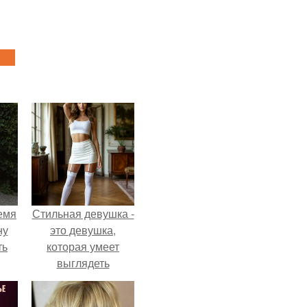
емя
Стильная девушка -
ну
это девушка,
ть
которая умеет
выглядеть
привлекательно и
элегантно в любои