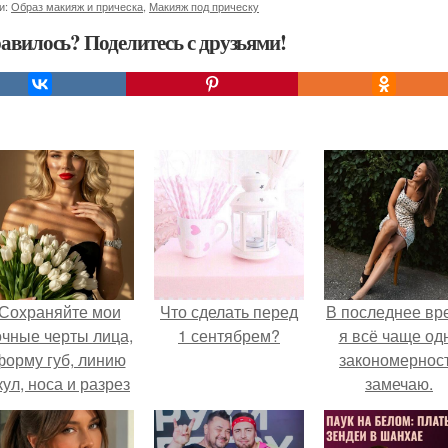
и:
Образ макияж и прическа
,
Макияж под прическу
авилось? Поделитесь с друзьями!
Сохраняйте мои
Что сделать перед
В последнее вр
очные черты лица,
1 сентябрем?
я всё чаще од
форму губ, линию
закономернос
кул, носа и разрез
замечаю.
глаз.