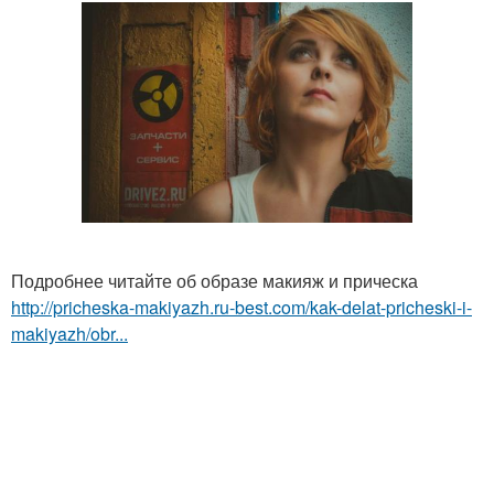
Подробнее читайте об образе макияж и прическа
http://pricheska-makiyazh.ru-best.com/kak-delat-pricheski-i-
makiyazh/obr...