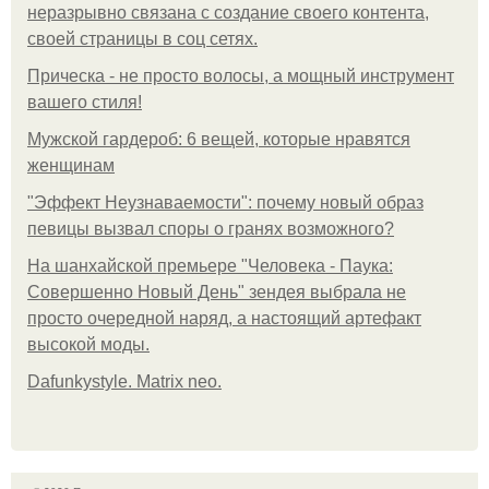
неразрывно связана с создание своего контента,
своей страницы в соц сетях.
Прическа - не просто волосы, а мощный инструмент
вашего стиля!
Мужской гардероб: 6 вещей, которые нравятся
женщинам
"Эффект Неузнаваемости": почему новый образ
певицы вызвал споры о гранях возможного?
На шанхайской премьере "Человека - Паука:
Совершенно Новый День" зендея выбрала не
просто очередной наряд, а настоящий артефакт
высокой моды.
Dafunkystyle. Matrix neo.