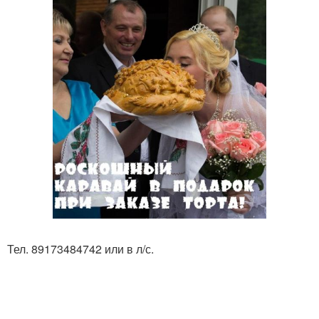
Тел. 89173484742 или в л/с.