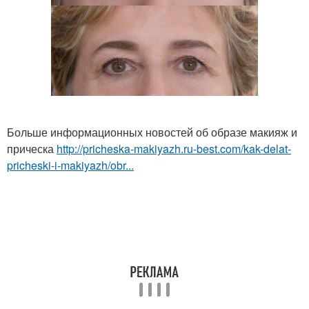
Больше информационных новостей об образе макияж и
прическа
http://pricheska-makiyazh.ru-best.com/kak-delat-
pricheski-i-makiyazh/obr...