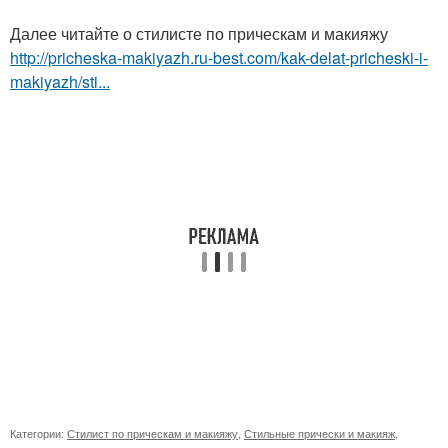
Далее читайте о стилисте по прическам и макияжу
http://pricheska-makiyazh.ru-best.com/kak-delat-pricheski-i-
makiyazh/sti...
Категории:
Стилист по прическам и макияжу
,
Стильные прически и макияж
,