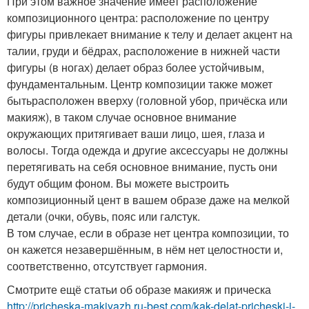
При этом важное значение имеет расположение
композиционного центра: расположение по центру
фигуры привлекает внимание к телу и делает акцент на
талии, груди и бёдрах, расположение в нижней части
фигуры (в ногах) делает образ более устойчивым,
фундаментальным. Центр композиции также может
бытьрасположен вверху (головной убор, причёска или
макияж), в таком случае основное внимание
окружающих притягивает ваши лицо, шея, глаза и
волосы. Тогда одежда и другие аксессуары не должны
перетягивать на себя основное внимание, пусть они
будут общим фоном. Вы можете выстроить
композиционный цент в вашем образе даже на мелкой
детали (очки, обувь, пояс или галстук.
В том случае, если в образе нет центра композиции, то
он кажется незавершённым, в нём нет целостности и,
соответственно, отсутствует гармония.
Смотрите ещё статьи об образе макияж и прическа
http://pricheska-makiyazh.ru-best.com/kak-delat-pricheski-i-