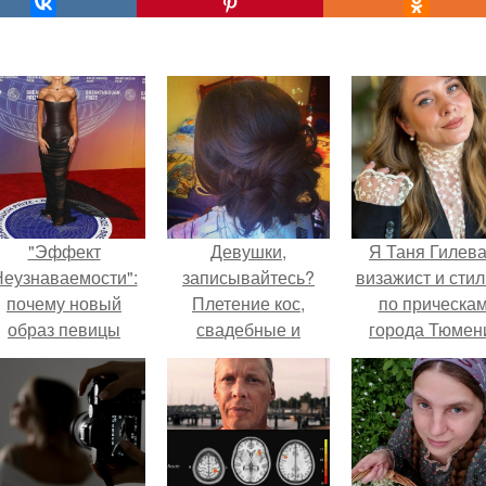
"Эффект
Девушки,
Я Таня Гилева
еузнаваемости":
записывайтесь?
визажист и стил
почему новый
Плетение кос,
по прическа
образ певицы
свадебные и
города Тюмен
вызвал споры о
вечерние прически.
гранях
возможного?