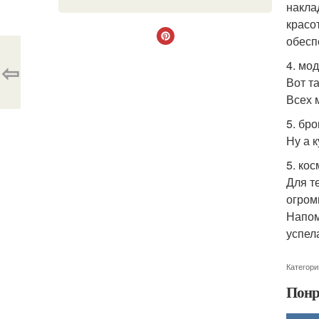
накла
красо
обесп
⇦
4. мо
Вот т
Всех 
5. бро
Ну а 
5. ко
Для т
огром
Напом
успел
Категори
Понр