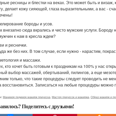
дные ресницы и блестки на веках. Это может быть и визаж,
ту, делает кожу сияющей, глаза выразительными, а вас - с
ечены!
делирование бороды и усов.
ак внезапно сюда вкрались и чисто мужские услуги. Бороду 
мужчин к нам в кресла ждем?
ви и реснички.
куда же без них. В том случае, если нужно - нарастим, пок
сметология и массажи.
ех, кто хочет быть готовым к праздникам на 100% у нас отк
ный выбор массажей, обертываний, пилингов, а еще мезоте
ним только, что такие процедуры следует проводить не мене
а восстановиться. Записаться на любые процедуры можно 
и:
Маникюр педикюр макияж прическа
,
Мастер причесок и макияжа
,
Образ макияж и пр
авилось? Поделитесь с друзьями!