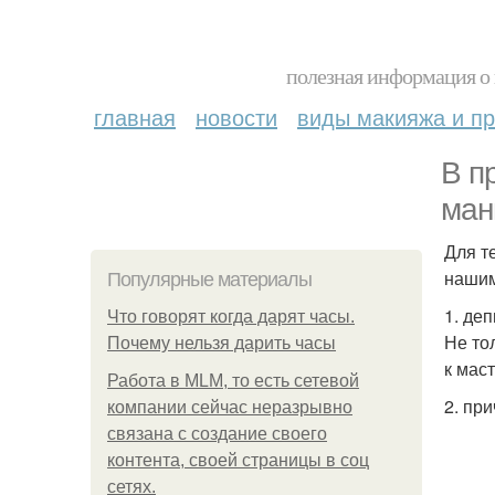
полезная информация о 
главная
новости
виды макияжа и пр
В п
ман
Для т
нашим
Популярные материалы
1. де
Что говорят когда дарят часы.
Не то
Почему нельзя дарить часы
к мас
Работа в MLM, то есть сетевой
2. при
компании сейчас неразрывно
связана с создание своего
контента, своей страницы в соц
сетях.