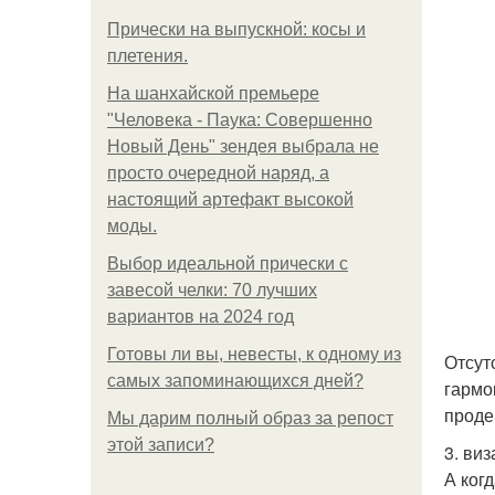
Прически на выпускной: косы и
плетения.
На шанхайской премьере
"Человека - Паука: Совершенно
Новый День" зендея выбрала не
просто очередной наряд, а
настоящий артефакт высокой
моды.
Выбор идеальной прически с
завесой челки: 70 лучших
вариантов на 2024 год
Готовы ли вы, невесты, к одному из
Отсут
самых запоминающихся дней?
гармо
проде
Мы дарим полный образ за репост
этой записи?
3. виз
А ког