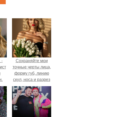
 -
Сохраняйте мои
ист
точные черты лица,
м
форму губ, линию
и.
скул, носа и разрез
глаз.