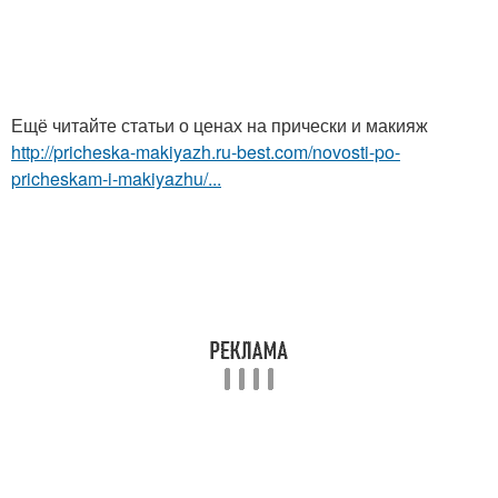
Ещё читайте статьи о ценах на прически и макияж
http://pricheska-makiyazh.ru-best.com/novosti-po-
pricheskam-i-makiyazhu/...