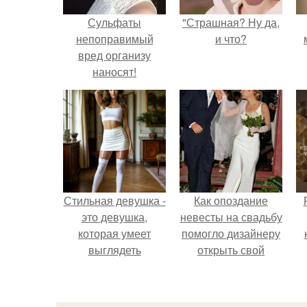
Сульфаты
"Страшная? Ну да,
непоправимый
и что?
вред организу
наносят!
Стильная девушка -
Как опоздание
это девушка,
невесты на свадьбу
которая умеет
помогло дизайнеру
выглядеть
открыть свой
привлекательно и
бренд.
с
элегантно в любои
ситуации.