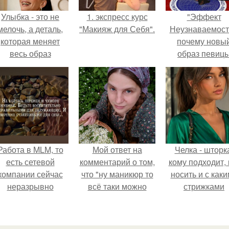
Улыбка - это не
1. экспресс курс
"Эффект
мелочь, а деталь,
"Макияж для Себя".
Неузнаваемост
которая меняет
почему новы
весь образ
образ певиц
человека.
вызвал споры
гранях
возможного?
Работа в MLM, то
Мой ответ на
Челка - шторк
есть сетевой
комментарий о том,
кому подходит, 
компании сейчас
что "ну маникюр то
носить и с как
неразрывно
всё таки можно
стрижками
вязана с создание
было бы сделать.
сочетать.
своего контента,
своей страницы в