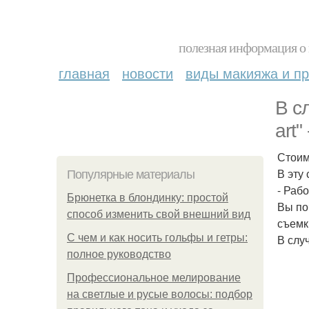
полезная информация о 
главная
новости
виды макияжа и пр
В с
art
Стоим
В эту
Популярные материалы
- Раб
Брюнетка в блондинку: простой
Вы по
способ изменить свой внешний вид
съемк
С чем и как носить гольфы и гетры:
В слу
полное руководство
Профессиональное мелирование
на светлые и русые волосы: подбор