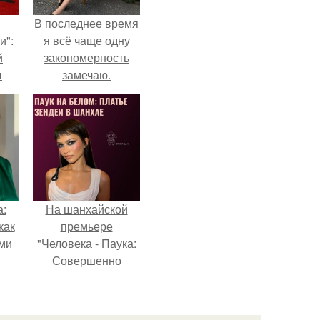
В последнее время
и":
я всё чаще одну
й
закономерность
ы
замечаю.
 о
а:
На шанхайской
как
премьере
ими
"Человека - Паука:
Совершенно
Новый День"
зендея выбрала не
просто очередной