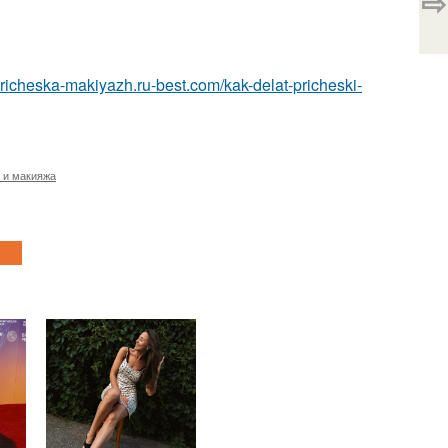
⇨
/pricheska-makiyazh.ru-best.com/kak-delat-pricheski-
 и макияжа