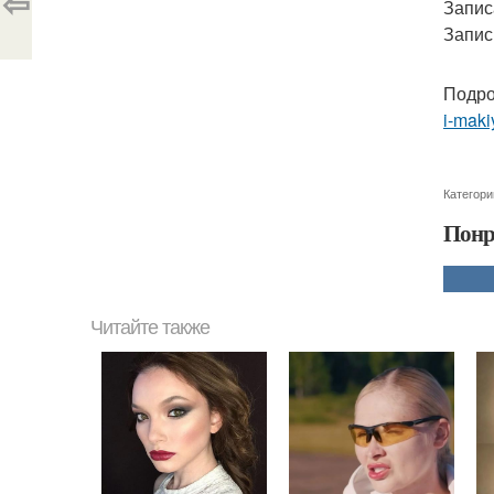
⇦
Запис
Запис
Подро
i-maki
Категори
Понр
Читайте также