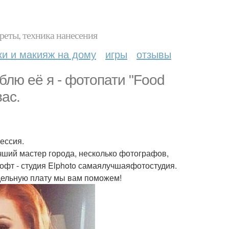
реты, техника нанесения
ки и макияж на дому
игры
отзывы
блю её я - фотопати "Food
вас.
ессия.
учший мастер города, несколько фотографов,
лофт - студия Elphoto самаялучшаяфотостудия.
отдельную плату мы вам поможем!