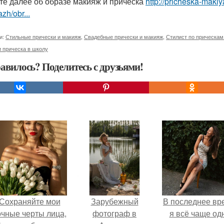
те далее об образе макияж и прическа
http://pricheska-makiy
zh/obr...
и:
Стильные прически и макияж
,
Свадебные прически и макияж
,
Стилист по прическам
 прическа в школу
авилось? Поделитесь с друзьями!
Сохраняйте мои
Зарубежный
В последнее вр
очные черты лица,
фотограф в
я всё чаще од