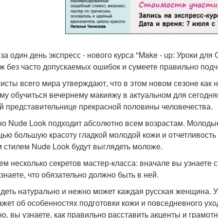
 за один день экспресс - нового курса "Make - up: Уроки дл
ж без часто допускаемых ошибок и сумеете правильно подч
исты всего мира утверждают, что в этом новом сезоне как н
му обучиться вечернему макияжу в актуальном для сегодня
й представительнице прекрасной половины человечества.
о Nude Look подходит абсолютно всем возрастам. Молодые
ью большую красоту гладкой молодой кожи и отчетливость ч
 стилем Nude Look будут выглядеть моложе.
ем несколько секретов мастер-класса: вначале вы узнаете с
узнаете, что обязательно должно быть в ней.
деть натурально и нежно может каждая русская женщина. У
ажет об особенностях подготовки кожи и повседневного уход
но, вы узнаете, как правильно расставить акценты и грамот