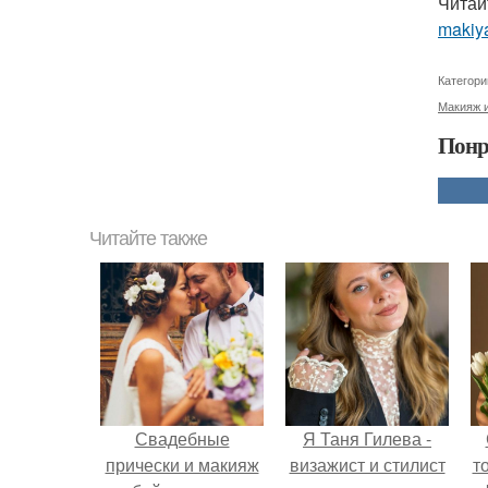
Читай
makiya
Категори
Макияж и
Понр
Читайте также
Свадебные
Я Таня Гилева -
прически и макияж
визажист и стилист
т