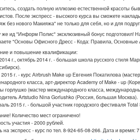
ситесь, создать полную иллюзию естественной красоты быв
истов. После экспресс - высокого курса вы сможете наклад
яж без нового Макияжа" не только для себя, но и для подруг
у же ид "Информ Полис" эксклюзивный бонус подготовил! На
наете "Основы Офисного Дресс - Кода: Правила, Основные
ние и повышение квалификации:
 2014 г., октябрь 2014 г. - большая школа русского стиля Ма
сибирск).
 2015 г. - курс Аirbrush Make up Евгения Покатилова (мастер
народного класса, арт-директор Academy of Make - up (Коре
ы горлушко (мастер международного класса, международный
одитель Artstudio Nina Gorlushko (Россия, большая Москва).
аль 2015 г. - большой участник городского фестиваля Total 
ние! Количество мест ограничено!
ость участия - 2000 рублей.
 на экспресс - курс по тел. 8-924-65-08-266. Дата и время: 7