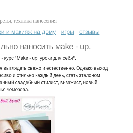
реты, техника нанесения
ки и макияж на дому
игры
отзывы
ьно наносить мake - up.
курс "Make - up: уроки для себя".
ся выглядеть свежо и естественно. Однако выход
асиво и стильно каждый день, стать эталоном
ванный свадебный стилист, визажист, новый
ья чемезова.