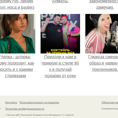
форму губ, линию
Алматы.
закономернос
кул, носа и разрез
замечаю.
глаз.
Челка - шторка:
Приходи к нам в
Глюкоза смени
ому подходит, как
прикиде в стиле 90
образ и удиви
носить и с какими
х и получай
поклонников
стрижками
подарки от руки
сочетать.
вверх!
Контакты
Пользовательское соглашение
Обратная св
Политика конфидециальности
а
Копирование раз
г. Москва, ЦАО, Басманный, Яковоапостольский переулок 7, м. Курская