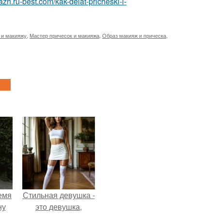
azh.ru-best.com/kak-delat-pricheski-i-
 и макияжу
,
Мастер причесок и макияжа
,
Образ макияж и прическа
,
емя
Стильная девушка -
ну
это девушка,