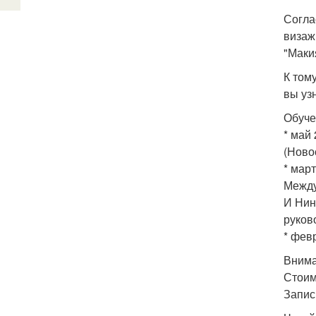
Согла
визаж
"Маки
К том
вы уз
Обуче
* май
(Ново
* март
Между
И Нин
руков
* февр
Внима
Стоим
Запись