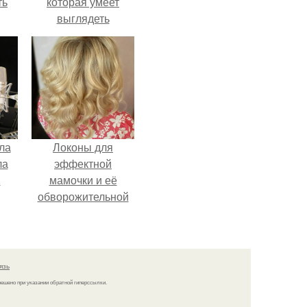
ть
которая умеет
выглядеть
привлекательно и
элегантно в любои
ситуации.
ла
Локоны для
ла
эффектной
.
мамочки и её
обворожительной
дочурки.
язь
решено при указании обратной гиперссылки.