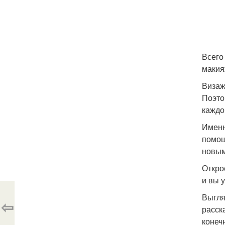
Всего
макия
Визаж
Поэто
каждо
Именн
помощ
новым
Откро
и вы 
Выгля
⇦
расск
конеч