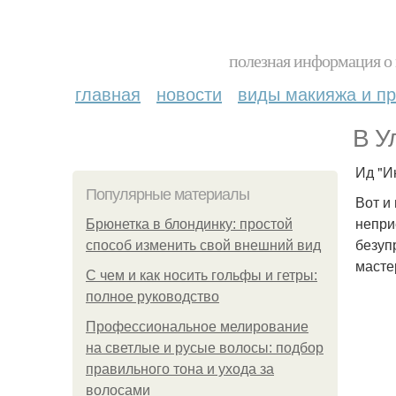
полезная информация о 
главная
новости
виды макияжа и пр
В У
Ид "И
Популярные материалы
Вот и
непри
Брюнетка в блондинку: простой
безуп
способ изменить свой внешний вид
масте
С чем и как носить гольфы и гетры:
полное руководство
Профессиональное мелирование
на светлые и русые волосы: подбор
правильного тона и ухода за
волосами