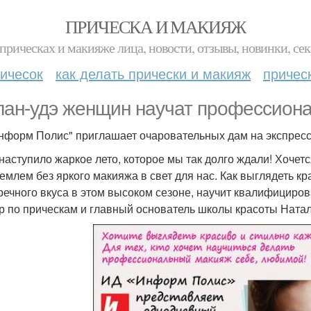
ПРИЧЕСКА И МАКИЯЖ
прическах и макияже лица, новости, отзывы, новинки, сек
ичесок
как делать прически и макияж
причес
лан-удэ женщин научат профессионал
нформ Полис" приглашает очаровательных дам на экспресс - 
 наступило жаркое лето, которое мы так долго ждали! Хочет
емлем без яркого макияжа в свет для нас. Как выглядеть кр
речного вкуса в этом высоком сезоне, научит квалифициро
р по прическам и главный основатель школы красоты Натал