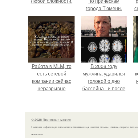
любой сложности.
по прическам
города Тюмени.
с
Работа в MLM, то
В 2006 году
есть сетевой
мужчина ударился
к
компании сейчас
головой о дно
неразрывно
бассейна - и после
связана с создание
этого его жизнь
своего контента,
изменилась самым
своей страницы в
странным образом.
соц сетях.
© 2026 Прическа и макияж
Полезная информация о прическах и макияже лица, новости, отзывы, новинки, секреты, техник
нанесения