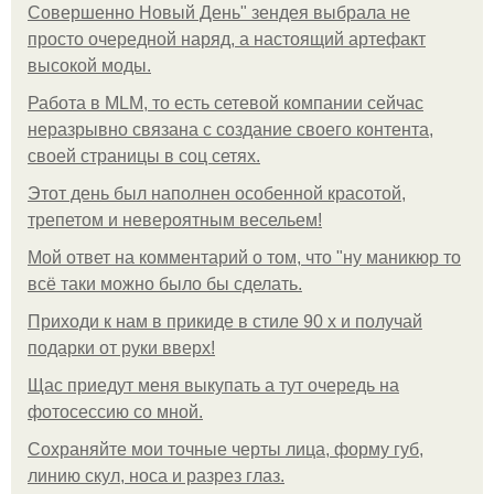
Совершенно Новый День" зендея выбрала не
просто очередной наряд, а настоящий артефакт
высокой моды.
Работа в MLM, то есть сетевой компании сейчас
неразрывно связана с создание своего контента,
своей страницы в соц сетях.
Этот день был наполнен особенной красотой,
трепетом и невероятным весельем!
Мой ответ на комментарий о том, что "ну маникюр то
всё таки можно было бы сделать.
Приходи к нам в прикиде в стиле 90 х и получай
подарки от руки вверх!
Щас приедут меня выкупать а тут очередь на
фотосессию со мной.
Сохраняйте мои точные черты лица, форму губ,
линию скул, носа и разрез глаз.