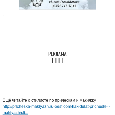
.
Ещё читайте о стилисте по прическам и макияжу
http://pricheska-makiyazh.ru-best.com/kak-delat-pricheski-i-
makiyazh/sti...