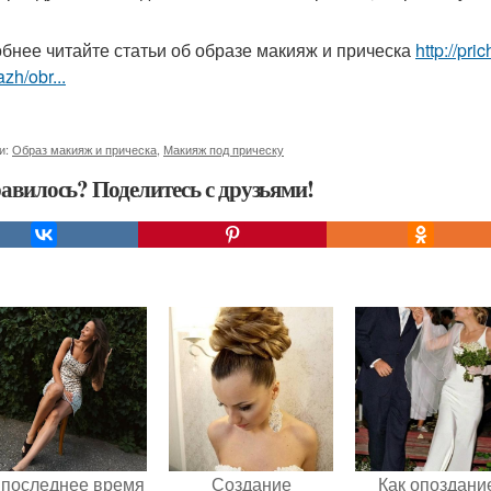
бнее читайте статьи об образе макияж и прическа
http://pr
zh/obr...
и:
Образ макияж и прическа
,
Макияж под прическу
авилось? Поделитесь с друзьями!
 последнее время
Создание
Как опоздани