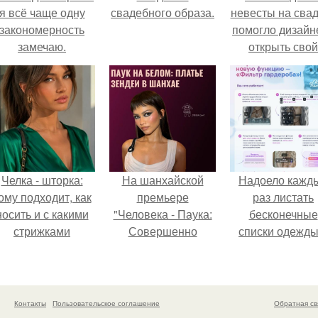
я всё чаще одну
свадебного образа.
невесты на сва
закономерность
помогло дизайн
замечаю.
открыть свой
бренд.
Челка - шторка:
На шанхайской
Надоело кажд
ому подходит, как
премьере
раз листать
носить и с какими
"Человека - Паука:
бесконечные
стрижками
Совершенно
списки одежды
сочетать.
Новый День"
заново собира
зендея выбрала не
любимый лук 
просто очередной
кусочкам?
наряд, а настоящий
Контакты
Пользовательское соглашение
Обратная св
артефакт высокой