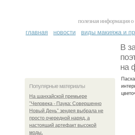
полезная информация о 
главная
новости
виды макияжа и пр
В з
поэ
на 
Пасха
интер
Популярные материалы
цвето
На шанхайской премьере
"Человека - Паука: Совершенно
Новый День" зендея выбрала не
просто очередной наряд, а
настоящий артефакт высокой
моды.