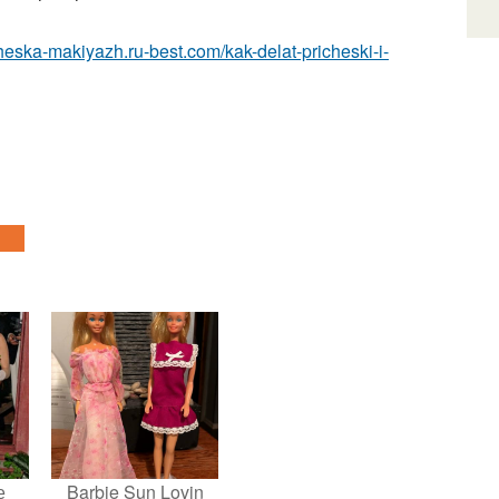
icheska-makiyazh.ru-best.com/kak-delat-pricheski-i-
е
Barbie Sun Lovin