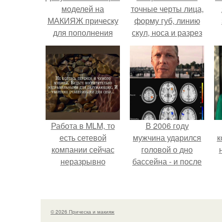
моделей на
точные черты лица,
МАКИЯЖ прическу
форму губ, линию
для пополнения
скул, носа и разрез
портфолио.
глаз.
Работа в MLM, то
В 2006 году
есть сетевой
мужчина ударился
к
компании сейчас
головой о дно
неразрывно
бассейна - и после
связана с создание
этого его жизнь
своего контента,
изменилась самым
своей страницы в
странным образом.
соц сетях.
© 2026 Прическа и макияж