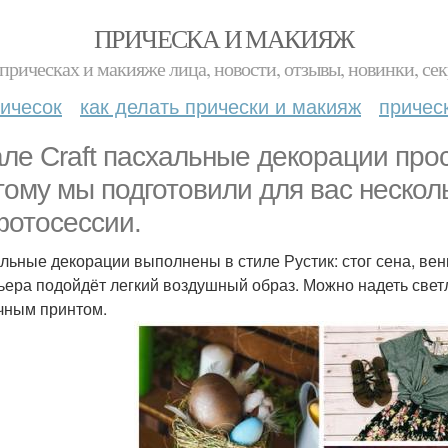
ПРИЧЕСКА И МАКИЯЖ
прическах и макияже лица, новости, отзывы, новинки, сек
ичесок
как делать прически и макияж
причес
але Craft пасхальные декорации прос
тому мы подготовили для вас нескол
фотосессии.
льные декорации выполнены в стиле Рустик: стог сена, венк
ьера подойдёт легкий воздушный образ. Можно надеть свет
чным принтом.