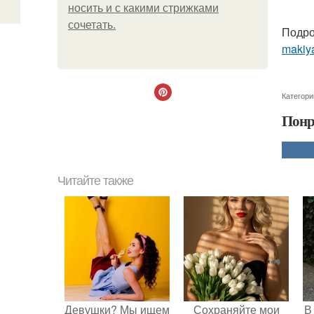
носить и с какими стрижками
сочетать.
Подро
makiya
Категори
Понр
Читайте также
Девушки? Мы ищем
Сохраняйте мои
В