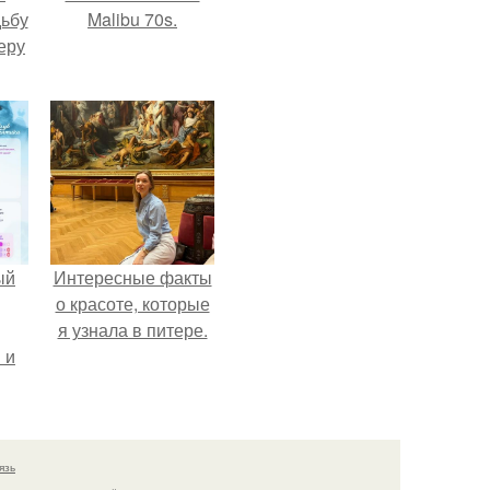
дьбу
Malibu 70s.
еру
ый
Интересные факты
о красоте, которые
я узнала в питере.
 и
ть
по
язь