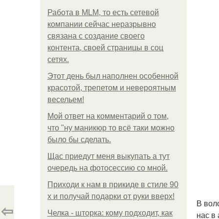
Работа в MLM, то есть сетевой
компании сейчас неразрывно
связана с создание своего
контента, своей страницы в соц
сетях.
Этот день был наполнен особенной
красотой, трепетом и невероятным
весельем!
Мой ответ на комментарий о том,
что "ну маникюр то всё таки можно
было бы сделать.
Щас приедут меня выкупать а тут
очередь на фотосессию со мной.
Приходи к нам в прикиде в стиле 90
х и получай подарки от руки вверх!
В вол
⇦
Челка - шторка: кому подходит, как
нас в