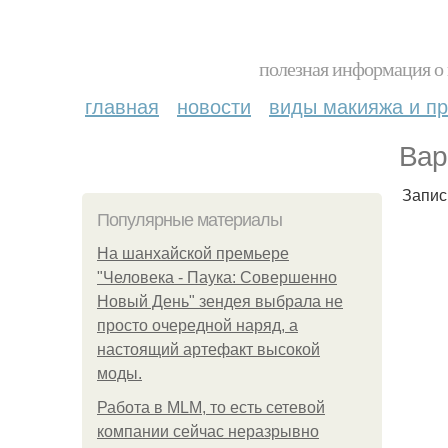
полезная информация о 
главная
новости
виды макияжа и пр
Вар
Запис
Популярные материалы
На шанхайской премьере
"Человека - Паука: Совершенно
Новый День" зендея выбрала не
просто очередной наряд, а
настоящий артефакт высокой
моды.
Работа в MLM, то есть сетевой
компании сейчас неразрывно