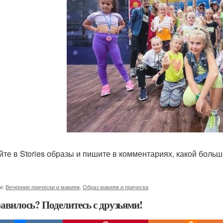
йте в Stories образы и пишите в комментариях, какой боль
и:
Вечерние прически и макияж
,
Образ макияж и прическа
авилось? Поделитесь с друзьями!