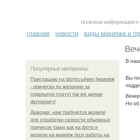
полезная информация о 
главная
новости
виды макияжа и пр
Веч
В наш
Популярные материалы
Вы по
Приглашаю на фотосъёмку (макияж
подде
- прическа по желанию за
отдельную плату) так же делаю
Вечер
фотокнигу!
Но об
Девочки, нам требуются модели
для отработки скорости объемных
причесок таких как на фото и
модели на макияж (все работы на