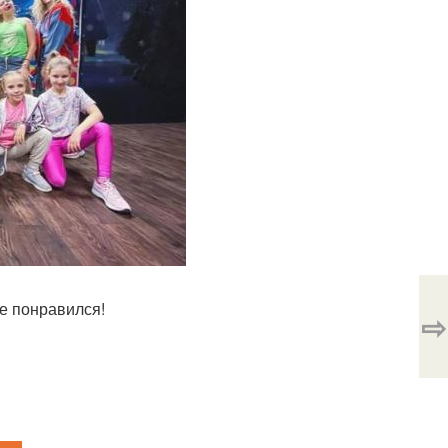
ше понравился!
⇨