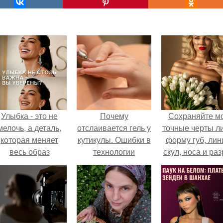
Улыбка - это не
Почему
Сохраняйте м
мелочь, а деталь,
отслаивается гель у
точные черты ли
которая меняет
кутикулы. Ошибки в
форму губ, ли
весь образ
технологии
скул, носа и раз
человека.
маникюра
глаз.