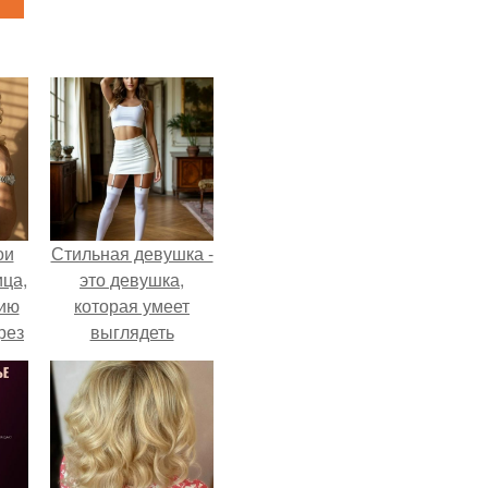
ои
Стильная девушка -
ца,
это девушка,
нию
которая умеет
рез
выглядеть
привлекательно и
элегантно в любои
ситуации.