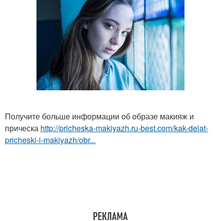
Получите больше информации об образе макияж и
прическа
http://pricheska-makiyazh.ru-best.com/kak-delat-
pricheski-i-makiyazh/obr...