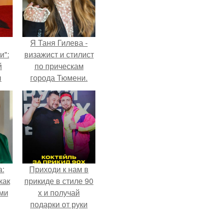
Я Таня Гилева -
и":
визажист и стилист
й
по прическам
ы
города Тюмени.
 о
а:
Приходи к нам в
как
прикиде в стиле 90
ими
х и получай
подарки от руки
вверх!