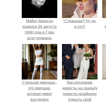
Майкл Джексон
"Страшная? Ну да,
родился 29 августа
и что?
1958 года в Гэри,
штат индиана,
США.
Стильная девушка -
Как опоздание
это девушка,
невесты на свадьбу
которая умеет
помогло дизайнеру
выглядеть
открыть свой
привлекательно и
бренд.