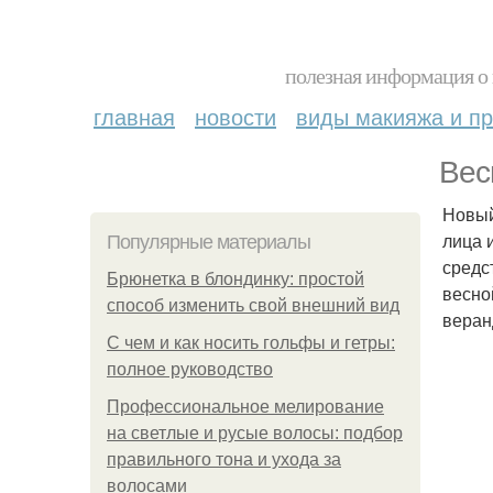
полезная информация о 
главная
новости
виды макияжа и пр
Вес
Новый
лица 
Популярные материалы
средс
Брюнетка в блондинку: простой
весно
способ изменить свой внешний вид
веран
С чем и как носить гольфы и гетры:
полное руководство
Профессиональное мелирование
на светлые и русые волосы: подбор
правильного тона и ухода за
волосами