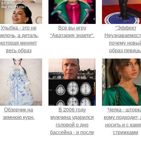
Улыбка - это не
Все вы игру
"Эффект
мелочь, а деталь,
"Аватария знаете".
Неузнаваемост
которая меняет
почему новы
весь образ
образ певиц
человека.
вызвал споры
гранях
возможного?
Обзорчик на
В 2006 году
Челка - шторк
зимнюю курн.
мужчина ударился
кому подходит, 
головой о дно
носить и с как
бассейна - и после
стрижками
этого его жизнь
сочетать.