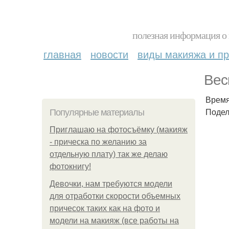
полезная информация о 
главная
новости
виды макияжа и пр
Вес
Время
Подел
Популярные материалы
Приглашаю на фотосъёмку (макияж
- прическа по желанию за
отдельную плату) так же делаю
фотокнигу!
Девочки, нам требуются модели
для отработки скорости объемных
причесок таких как на фото и
модели на макияж (все работы на