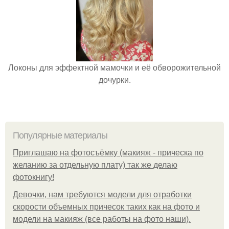
Локоны для эффектной мамочки и её обворожительной
дочурки.
Популярные материалы
Приглашаю на фотосъёмку (макияж - прическа по
желанию за отдельную плату) так же делаю
фотокнигу!
Девочки, нам требуются модели для отработки
скорости объемных причесок таких как на фото и
модели на макияж (все работы на фото наши).