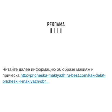
Читайте далее информацию об образе макияж и
прическа
http://pricheska-makiyazh.ru-best.com/kak-delat-
pricheski-i-makiyazh/obr...