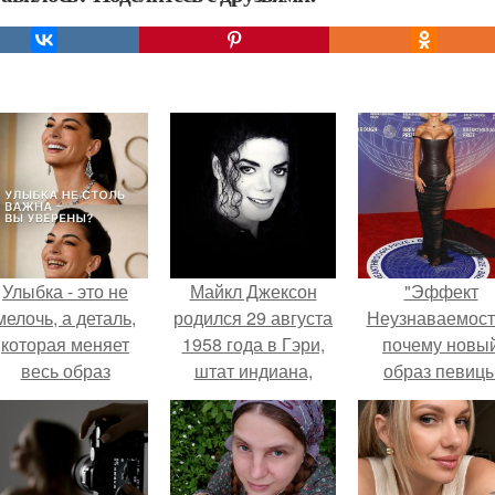
Улыбка - это не
Майкл Джексон
"Эффект
мелочь, а деталь,
родился 29 августа
Неузнаваемост
которая меняет
1958 года в Гэри,
почему новы
весь образ
штат индиана,
образ певиц
человека.
США.
вызвал споры
гранях
возможного?