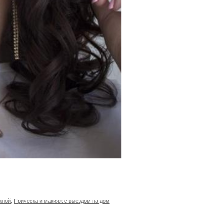
кной
,
Прическа и макияж с выездом на дом