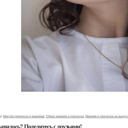
и:
Мастер причесок и макияжа
,
Образ макияж и прическа
,
Макияж и прическа на выпус
авилось? Поделитесь с друзьями!