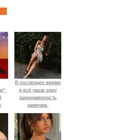
В последнее время
и":
я всё чаще одну
й
закономерность
ы
замечаю.
 о