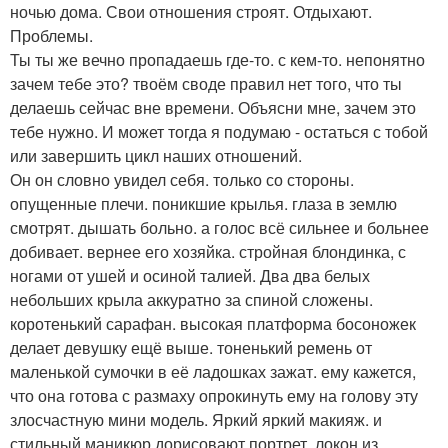
ночью дома. Свои отношения строят. Отдыхают.
Проблемы.
Ты ты же вечно пропадаешь где-то. с кем-то. непонятно
зачем тебе это? твоём своде правил нет того, что ты
делаешь сейчас вне времени. Объясни мне, зачем это
тебе нужно. И может тогда я подумаю - остаться с тобой
или завершить цикл наших отношений.
Он он словно увидел себя. только со стороны.
опущенные плечи. поникшие крылья. глаза в землю
смотрят. дышать больно. а голос всё сильнее и больнее
добивает. вернее его хозяйка. стройная блондинка, с
ногами от ушей и осиной талией. Два два белых
небольших крыла аккуратно за спиной сложены.
коротенький сарафан. высокая платформа босоножек
делает девушку ещё выше. тоненький ремень от
маленькой сумочки в её ладошках зажат. ему кажется,
что она готова с размаху опрокинуть ему на голову эту
злосчастную мини модель. Яркий яркий макияж. и
стильный маникюр дорисовают портрет. локон из