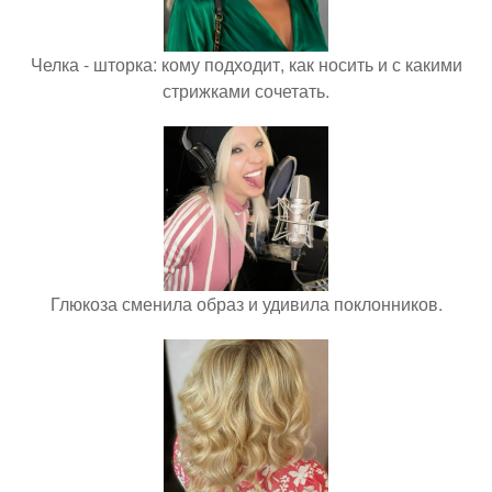
Челка - шторка: кому подходит, как носить и с какими
стрижками сочетать.
Глюкоза сменила образ и удивила поклонников.