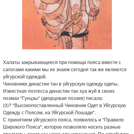
Халаты закрывающееся при помощи пояса вместе с
сапогами какими мы их знаем сегодня так же являются
уйгурской одеждой.
Чиновники династии тан в уйгурскую одежду одеты.
Известная поэтесса династии тан хуа жуй в своих
поэмах "Гунцзы" (дворцовая поэзия) писала:
(3)? "Высокопоставленный Чиновник Одет в Уйгурскую
Одежду с Поясом, на Уйгурской Лошади".
С принятием уйгурского пояса, появилось и "Правило
Широкого Пояса", которое позволяло носить разные
предметы, такие как ножи или украшения. По атрибутам