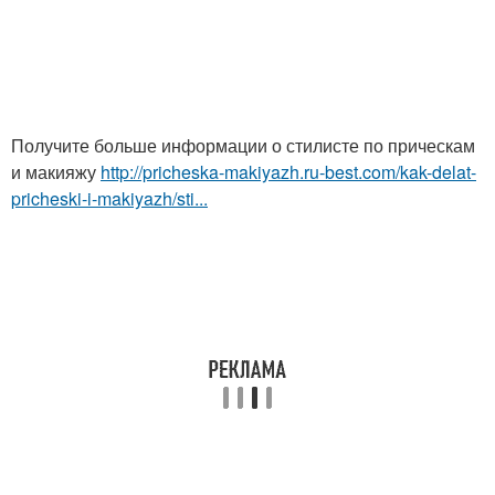
Получите больше информации о стилисте по прическам
и макияжу
http://pricheska-makiyazh.ru-best.com/kak-delat-
pricheski-i-makiyazh/sti...