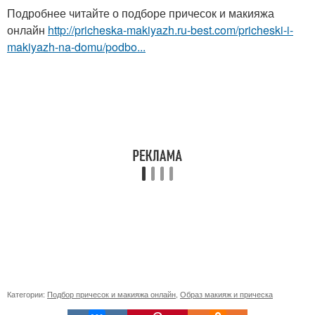
Подробнее читайте о подборе причесок и макияжа
онлайн
http://pricheska-makiyazh.ru-best.com/pricheski-i-
makiyazh-na-domu/podbo...
Категории:
Подбор причесок и макияжа онлайн
,
Образ макияж и прическа