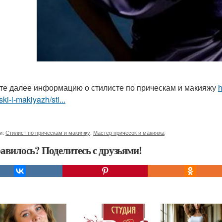
те далее информацию о стилисте по прическам и макияжу
h
ski-i-makiyazh/sti...
и:
Стилист по прическам и макияжу
,
Мастер причесок и макияжа
авилось? Поделитесь с друзьями!