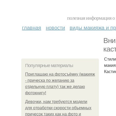
полезная информация о 
главная
новости
виды макияжа и пр
Вни
кас
Стили
макия
Популярные материалы
Кастин
Приглашаю на фотосъёмку (макияж
- прическа по желанию за
отдельную плату) так же делаю
фотокнигу!
Девочки, нам требуются модели
для отработки скорости объемных
причесок таких как на фото и