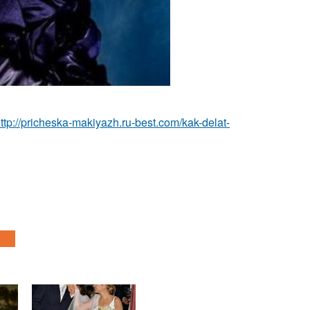
ttp://pricheska-makiyazh.ru-best.com/kak-delat-