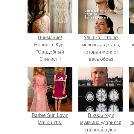
Внимание!
Улыбка - это не
Новинка! Курс
мелочь, а деталь,
в
"Свадебный
которая меняет
Стилист"!
весь образ
человека.
Barbie Sun Lovin
В 2006 году
Malibu 70s.
мужчина ударился
п
головой о дно