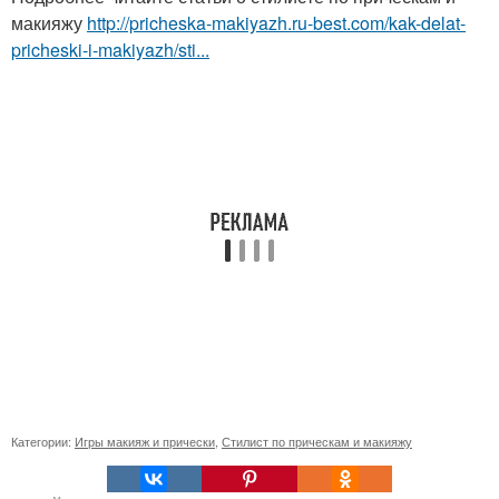
макияжу
http://pricheska-makiyazh.ru-best.com/kak-delat-
pricheski-i-makiyazh/sti...
Категории:
Игры макияж и прически
,
Стилист по прическам и макияжу