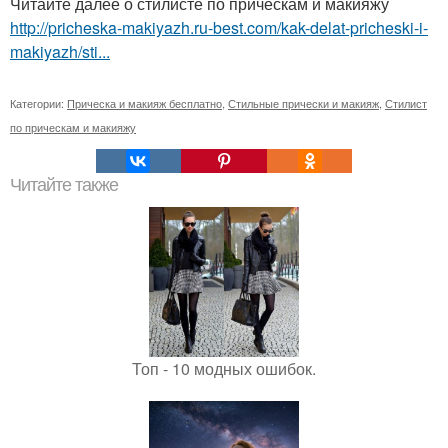
Читайте далее о стилисте по прическам и макияжу
http://pricheska-makiyazh.ru-best.com/kak-delat-pricheski-i-
makiyazh/sti...
Категории:
Прическа и макияж бесплатно
,
Стильные прически и макияж
,
Стилист
по прическам и макияжу
Читайте также
Топ - 10 модных ошибок.