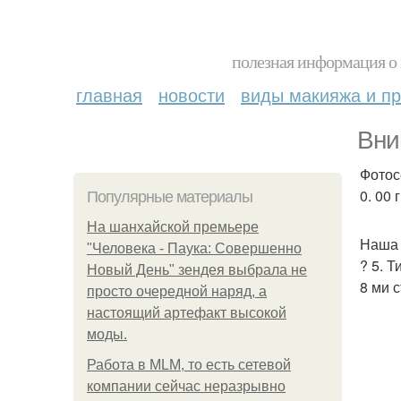
полезная информация о 
главная
новости
виды макияжа и пр
Вни
Фотос
0. 00 
Популярные материалы
На шанхайской премьере
Наша 
"Человека - Паука: Совершенно
? 5. 
Новый День" зендея выбрала не
8 ми 
просто очередной наряд, а
настоящий артефакт высокой
моды.
Работа в MLM, то есть сетевой
компании сейчас неразрывно