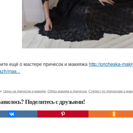
ите ещё о мастере причесок и макияжа
http://pricheska-maki
zh/mas...
и:
Цены на прически и макияж
,
Образ макияж и прическа
,
Стилист по прическам и мак
авилось? Поделитесь с друзьями!