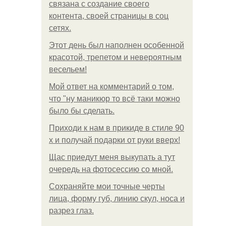
связана с создание своего
контента, своей страницы в соц
сетях.
Этот день был наполнен особенной
красотой, трепетом и невероятным
весельем!
Мой ответ на комментарий о том,
что "ну маникюр то всё таки можно
было бы сделать.
Приходи к нам в прикиде в стиле 90
х и получай подарки от руки вверх!
Щас приедут меня выкупать а тут
очередь на фотосессию со мной.
Сохраняйте мои точные черты
лица, форму губ, линию скул, носа и
разрез глаз.