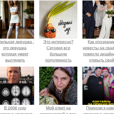
тильная девушка -
Это интересно?
Как опоздани
это девушка,
Сегодня все
невесты на сва
которая умеет
большую
помогло дизайн
выглядеть
популярность
открыть свой
привлекательно и
приобретает новое
бренд.
легантно в любои
слово в мире моды
ситуации.
и стиля - "лук",
которое для многих
остается
непонятным.
В 2006 году
Мой ответ на
Приходи к нам
ужчина ударился
комментарий о том,
прикиде в стиле