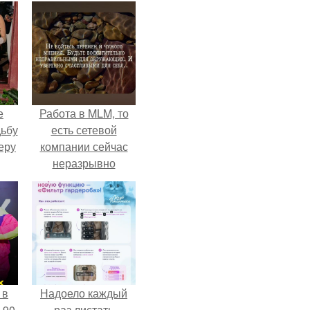
е
Работа в MLM, то
дьбу
есть сетевой
еру
компании сейчас
неразрывно
связана с создание
своего контента,
своей страницы в
соц сетях.
 в
Надоело каждый
 90
раз листать