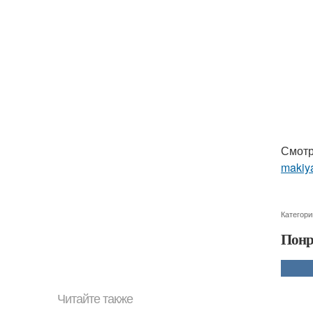
Смотр
makiya
Категори
Понр
Читайте также