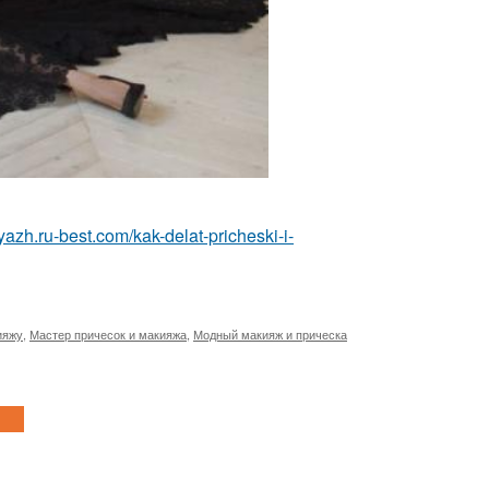
yazh.ru-best.com/kak-delat-pricheski-i-
ияжу
,
Мастер причесок и макияжа
,
Модный макияж и прическа