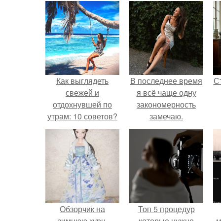
Как выглядеть
В последнее время
С
свежей и
я всё чаще одну
отдохнувшей по
закономерность
утрам: 10 советов?
замечаю.
э
Обзорчик на
Топ 5 процедур
зимнюю курн.
которые нужно
м