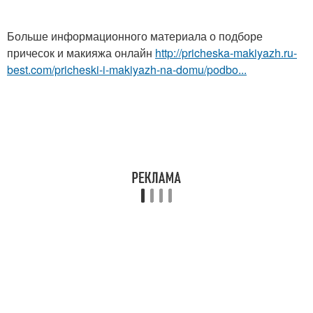
Больше информационного материала о подборе
причесок и макияжа онлайн
http://pricheska-makiyazh.ru-
best.com/pricheski-i-makiyazh-na-domu/podbo...