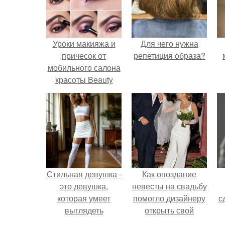
Уроки макияжа и
Для чего нужна
причесок от
репетиция образа?
мобильного салона
красоты Beauty
Express.
Стильная девушка -
Как опоздание
это девушка,
невесты на свадьбу
которая умеет
помогло дизайнеру
с
выглядеть
открыть свой
привлекательно и
бренд.