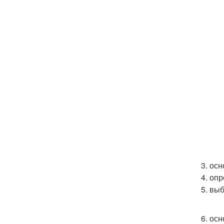
3. ос
4. оп
5. вы
6. ос