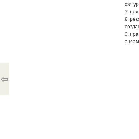
фигур
7. по
8. ре
созда
9. пр
ансам
⇦