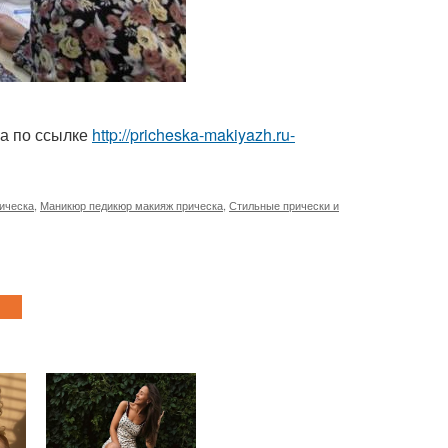
а по ссылке
http://pricheska-makiyazh.ru-
ическа
,
Маникюр педикюр макияж прическа
,
Стильные прически и