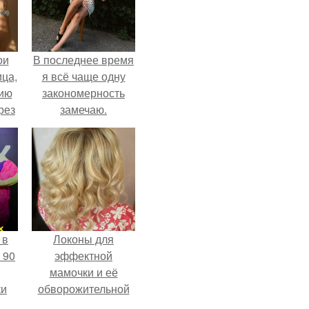
ои
В последнее время
ца,
я всё чаще одну
нию
закономерность
рез
замечаю.
 в
Локоны для
 90
эффектной
мамочки и её
ки
обворожительной
дочурки.