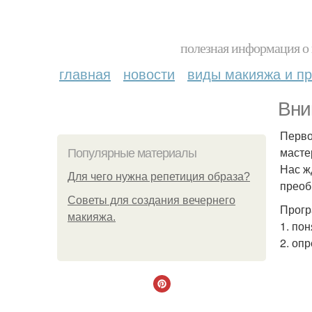
полезная информация о 
главная
новости
виды макияжа и пр
Вни
Перво
масте
Популярные материалы
Нас ж
Для чего нужна репетиция образа?
преоб
Советы для создания вечернего
Прогр
макияжа.
1. по
2. оп