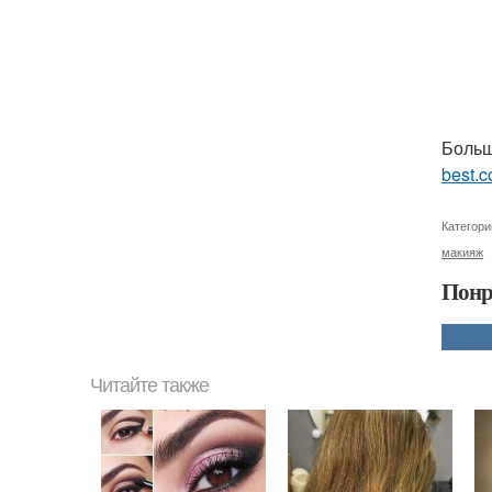
Больш
best.c
Категори
макияж
Понр
Читайте также