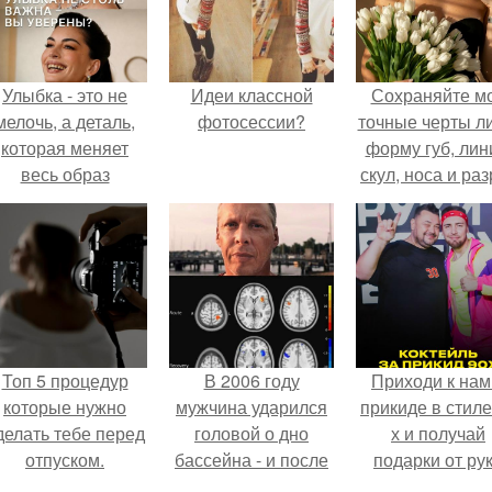
Улыбка - это не
Идеи классной
Сохраняйте м
мелочь, а деталь,
фотосессии?
точные черты ли
которая меняет
форму губ, ли
весь образ
скул, носа и раз
человека.
глаз.
Топ 5 процедур
В 2006 году
Приходи к нам
которые нужно
мужчина ударился
прикиде в стиле
делать тебе перед
головой о дно
х и получай
отпуском.
бассейна - и после
подарки от ру
этого его жизнь
вверх!