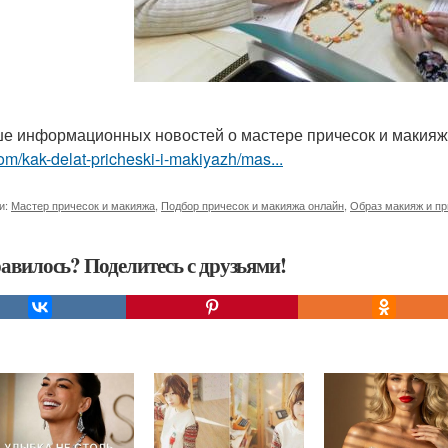
е информационных новостей о мастере причесок и макияж
om/kak-delat-pricheski-i-makiyazh/mas...
и:
Мастер причесок и макияжа
,
Подбор причесок и макияжа онлайн
,
Образ макияж и пр
авилось? Поделитесь с друзьями!