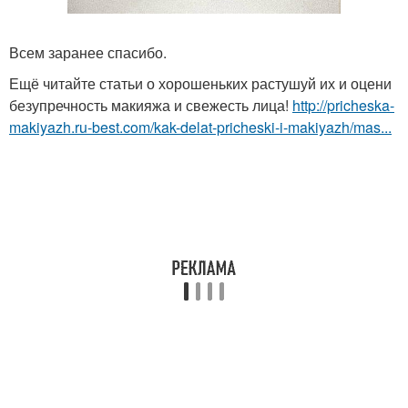
Всем заранее спасибо.
Ещё читайте статьи о хорошеньких растушуй их и оцени
безупречность макияжа и свежесть лица!
http://pricheska-
makiyazh.ru-best.com/kak-delat-pricheski-i-makiyazh/mas...