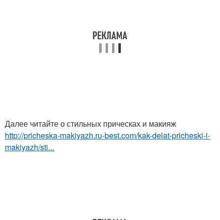
Далее читайте о стильных прическах и макияж
http://pricheska-makiyazh.ru-best.com/kak-delat-pricheski-i-
makiyazh/sti...