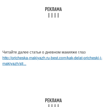
Читайте далее статьи о дневном макияже глаз
http://pricheska-makiyazh.ru-best.com/kak-delat-pricheski-i-
makiyazh/sti...