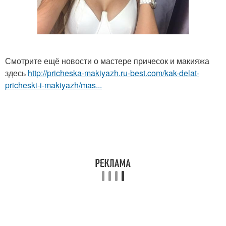
Смотрите ещё новости о мастере причесок и макияжа
здесь
http://pricheska-makiyazh.ru-best.com/kak-delat-
pricheski-i-makiyazh/mas...