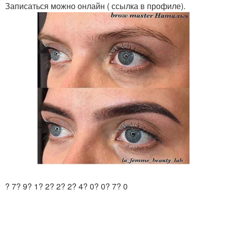
Записаться можно онлайн ( ссылка в профиле).
? 7? 9? 1? 2? 2? 2? 4? 0? 0? 7? 0