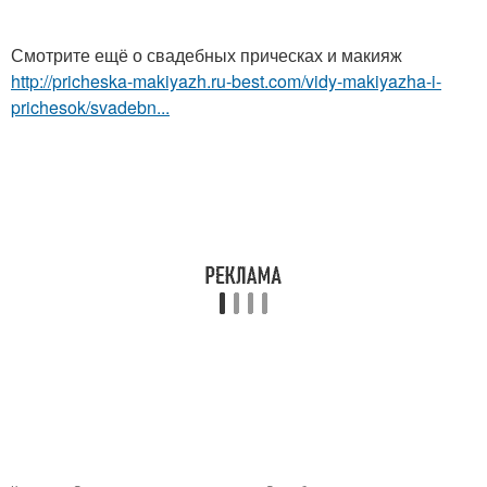
Смотрите ещё о свадебных прическах и макияж
http://pricheska-makiyazh.ru-best.com/vidy-makiyazha-i-
prichesok/svadebn...