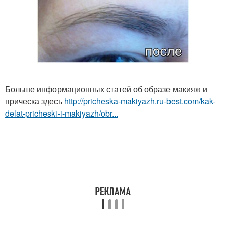
Больше информационных статей об образе макияж и
прическа здесь
http://pricheska-makiyazh.ru-best.com/kak-
delat-pricheski-i-makiyazh/obr...