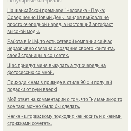
Популярные материалы
На шанхайской премьере "Человека - Паука:
Совершенно Новый День" зендея выбрала не
просто очередной наряд, а настоящий артефакт
высокой моды.
Работа в MLM, то есть сетевой компании сейчас
неразрывно связана с создание своего контента,
своей страницы в соц сетях.
Щас приедут меня выкупать а тут очередь на
фотосессию со мной.
Приходи к нам в прикиде в стиле 90 х и получай
подарки от руки вверх!
Мой ответ на комментарий о том, что "ну маникюр то
всё таки можно было бы сделать.
Челка - шторка: кому подходит, как носить и с какими
стрижками сочетать.