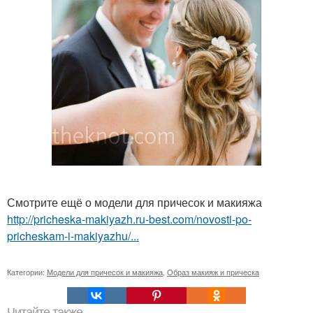
Смотрите ещё о модели для причесок и макияжа
http://pricheska-makiyazh.ru-best.com/novosti-po-
pricheskam-i-makiyazhu/...
Категории:
Модели для причесок и макияжа
,
Образ макияж и прическа
Читайте также