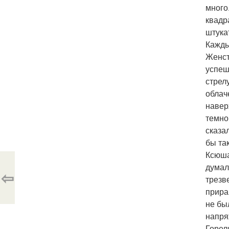
много
квадр
штука
Кажды
Женст
успеш
стрел
облач
навер
темно
сказа
бы та
Ксюша.
думал
⇦
трезв
прира
не бы
напря
Горел