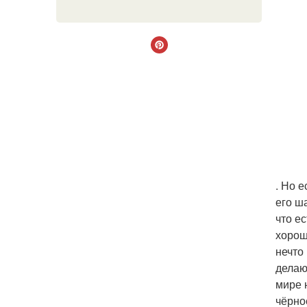
. Но 
его ш
что ес
хорош
нечто
делаю
мире 
чёрно