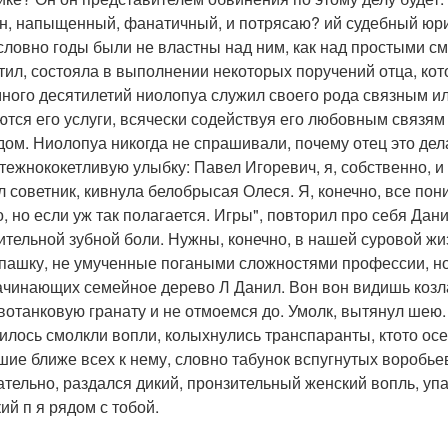
н, напыщенный, фанатичный, и потрясаю? ий судебный юри
 словно годы были не властны над ним, как над простыми с
тил, состояла в выполнении некоторых поручений отца, ко
много десятилетий ниолопуа служил своего рода связным ил
ются его услуги, всячески содействуя его любовным связя
дом. Ниолопуа никогда не спрашивали, почему отец это дела
тежнококетливую улыбку: Павел Игоревич, я, собственно, и 
л советник, кивнула белобрысая Олеся. Я, конечно, все пон
о, но если уж так полагается. Игры", повторил про себя Да
ительной зубной боли. Нужны, конечно, в нашей суровой жи
пашку, не умученные погаными сложностями профессии, но 
ачинающих семейное дерево Л Данил. Вон вон видишь козла
вотанковую гранату и не отмоемся до. Умолк, вытянул шею.
илось смолкли вопли, колыхнулись транспаранты, ктото осе
шие ближе всех к нему, словно табунок вспугнутых воробь
ательно, раздался дикий, пронзительный женский вопль, у
ий п я рядом с тобой.