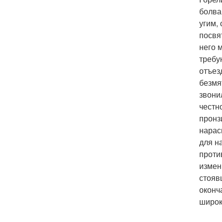
болва
угим,
посвя
него 
требу
отъез
безмя
звони
честн
пронз
нарас
для н
проти
измен
стояв
оконч
широк