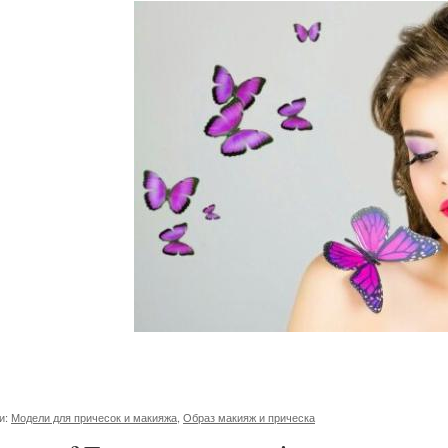
и:
Модели для причесок и макияжа
,
Образ макияж и прическа