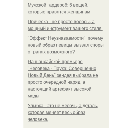
Мужской гардероб: 6 вещей,
которые нравятся женщинам
Прическа - не просто волосы, а
мощный инструмент вашего стиля!
"Эффект Неузнаваемости": почему
новый образ певицы вызвал споры
о гранях возможного?
На шанхайской премьере
"Человека - Паука: Совершенно
Новый День" зендея выбрала не
просто очередной наряд, а
настоящий артефакт высокой
моды.
Улыбка - это не мелочь, а деталь,
которая меняет весь образ
человека.