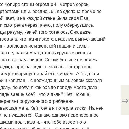
Все четыре стены огромной - метров сорок
ртретами Евы. роспись была сделана прямо по
й цвет, и на каждой стене была своя Ева.
 и смотрела через плечо, полу обернувшись.
ы разуму, как ей того хотелось. Она даже
вовала, что натягивается, как лук, выпускающий
иг - воплощением женской грации и силы,
ола сгущался мрак, сквозь круглые окошки
рона из аквамаринов. Сьюки больше не видела
ваджда призрак в доспехах ан, - осторожно
оевому товарищу ты зайти не можешь? бы, если
варищ капитан, - с неожиданным вызовом сказала
 делу. по делу. я как раз по поводу моего дела
глядываешь все? , что я пьян? Нет, Ксюша,
⇨
переплет ооруженного ограбления
высшая ме а. Кейт села и потерла виски. На ней
м не нуждаются. Однако однако перенесенное
ами под глаза и. - что тебе известно о
бросил в рот кубик ль а. - самодовольный