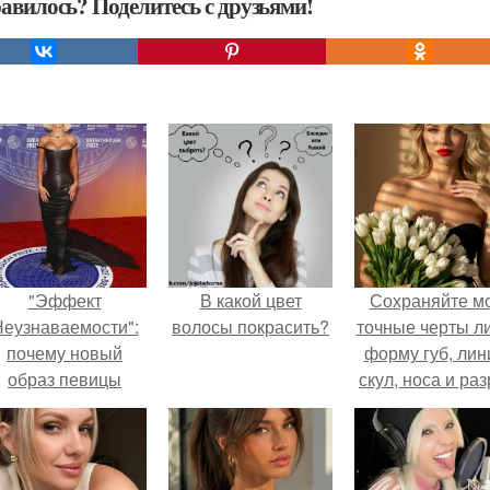
авилось? Поделитесь с друзьями!
"Эффект
В какой цвет
Сохраняйте м
еузнаваемости":
волосы покрасить?
точные черты ли
почему новый
форму губ, ли
образ певицы
скул, носа и раз
вызвал споры о
глаз.
гранях
возможного?