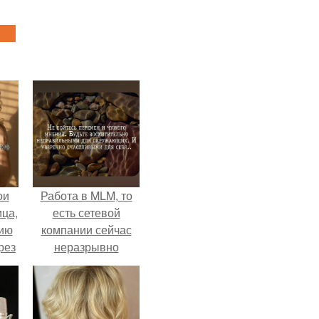
ои
Работа в MLM, то
ца,
есть сетевой
нию
компании сейчас
рез
неразрывно
связана с создание
своего контента,
своей страницы в
соц сетях.