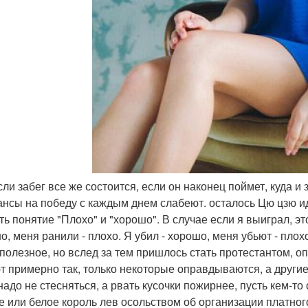
если забег все же состоится, если он наконец поймет, куда 
ансы на победу с каждым днем слабеют. осталось Цю цзю ид
ть понятие "Плохо" и "хорошо". В случае если я выиграл, эт
о, меня ранили - плохо. Я убил - хорошо, меня убьют - плохо
 полезное, но вслед за тем пришлось стать протестантом, о
т примерно так, только некоторые оправдываются, а другие 
надо не стесняться, а рвать кусочки пожирнее, пусть кем-т
е или белое король лев осольством об организации платног