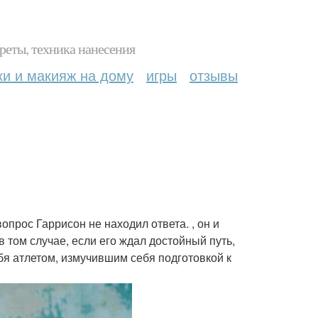
реты, техника нанесения
ки и макияж на дому
игры
отзывы
опрос Гаррисон не находил ответа. , он и
в том случае, если его ждал достойный путь,
бя атлетом, измучившим себя подготовкой к