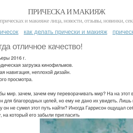
ПРИЧЕСКА И МАКИЯЖ
прическах и макияже лица, новости, отзывы, новинки, сек
ичесок
как делать прически и макияж
причес
гда отличное качество!
еры 2016 г.
дическая загрузка кинофильмов.
ая навигация, неплохой дизайн.
ого просмотра.
 бы мир. зачем, зачем ему переворачивать мир? На на этот в
н для благородных целей, но ему не дано их увидеть. Лишь 
у он не сумел этот путь найти? Иногда Гаррисон ощущал се
у, на который его забыли пригласить