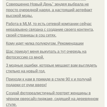
Совершенно Новый День" зендея выбрала не
просто очередной наряд, а настоящий артефакт
высокой моды.
Работа в MLM, то есть сетевой компании сейчас
неразрывно связана с создание своего контента,
своей страницы в соц сетях.
Кому идет челка полукругом. Рекомендации
Щас приедут меня выкупать а тут очередь на
фотосессию со мной.
3 модные ошибки, которые мешают вам выглядеть
стильно на новый год.
Приходи к нам в прикиде в стиле 90 х и получай
подарки от руки вверх!
Создай фотореалистичный портрет женщины в
чёрном оверсайз пиджаке, сидящей на деревянном
стуле.