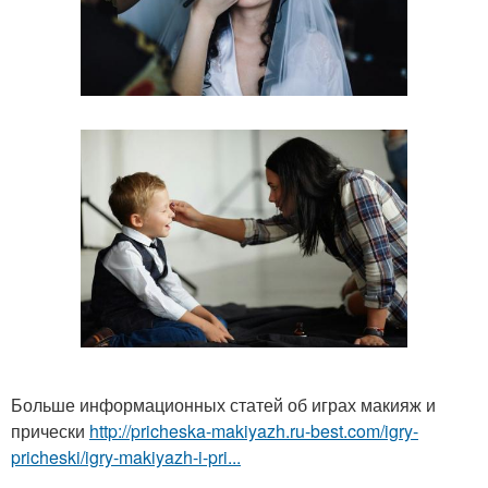
Больше информационных статей об играх макияж и
прически
http://pricheska-makiyazh.ru-best.com/igry-
pricheski/igry-makiyazh-i-pri...