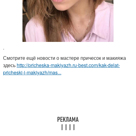
.
Смотрите ещё новости о мастере причесок и макияжа
здесь
http://pricheska-makiyazh.ru-best.com/kak-delat-
pricheski-i-makiyazh/mas...