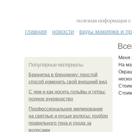
полезная информация о 
главная
новости
виды макияжа и пр
Все
Меня 
На ма
Популярные материалы
Окраш
Брюнетка в блондинку: простой
неско
способ изменить свой внешний вид
Стоимо
С чем и как носить гольфы и гетры:
Стоим
полное руководство
Профессиональное мелирование
на светлые и русые волосы: подбор
правильного тона и ухода за
волосами