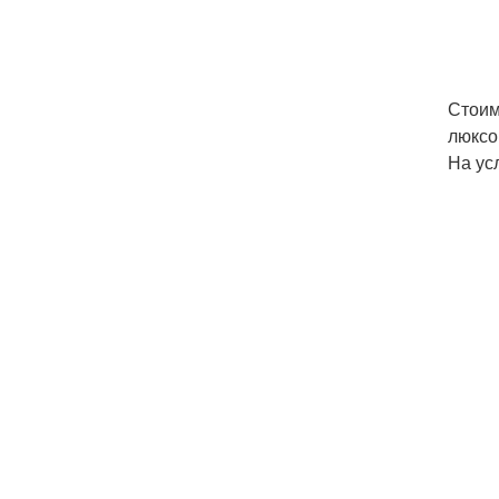
Стоим
люксо
На ус