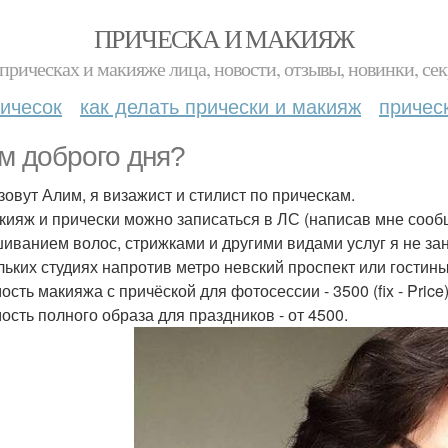
ПРИЧЕСКА И МАКИЯЖ
прическах и макияже лица, новости, отзывы, новинки, сек
ичесок
как делать прически и макияж
причес
м доброго дня?
зовут Алим, я визажист и стилист по прическам.
кияж и прически можно записаться в ЛС (написав мне сообще
иванием волос, стрижками и другими видами услуг я не за
льких студиях напротив метро невский проспект или гостины
сть макияжа с причёской для фотосессии - 3500 (fix - Price)
ость полного образа для праздников - от 4500.