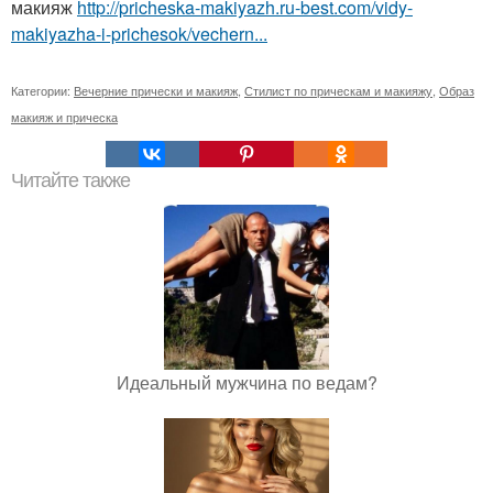
макияж
http://pricheska-makiyazh.ru-best.com/vidy-
makiyazha-i-prichesok/vechern...
Категории:
Вечерние прически и макияж
,
Стилист по прическам и макияжу
,
Образ
макияж и прическа
Читайте также
Идеальный мужчина по ведам?