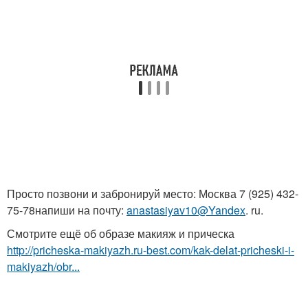
Просто позвони и забронируй место: Москва 7 (925) 432-
75-78напиши на почту:
anastasiyav10@Yandex
. ru.
Смотрите ещё об образе макияж и прическа
http://pricheska-makiyazh.ru-best.com/kak-delat-pricheski-i-
makiyazh/obr...