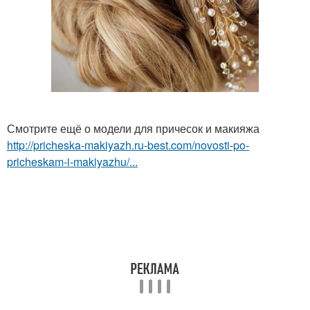
Смотрите ещё о модели для причесок и макияжа
http://pricheska-makiyazh.ru-best.com/novosti-po-
pricheskam-i-makiyazhu/...