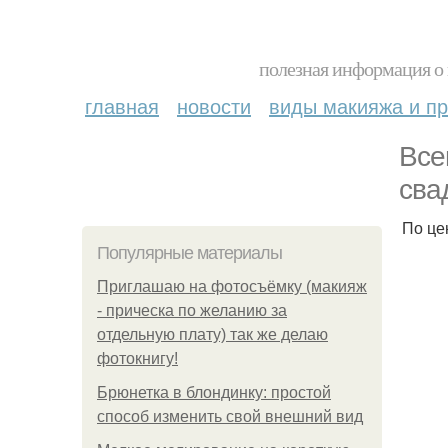
полезная информация о 
главная
новости
виды макияжа и пр
Все
сва
По це
Популярные материалы
Приглашаю на фотосъёмку (макияж
- прическа по желанию за
отдельную плату) так же делаю
фотокнигу!
Брюнетка в блондинку: простой
способ изменить свой внешний вид