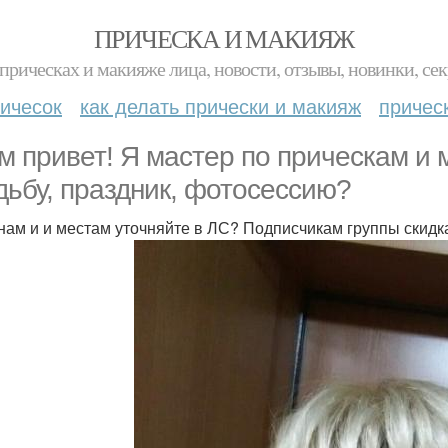
ПРИЧЕСКА И МАКИЯЖ
прическах и макияже лица, новости, отзывы, новинки, сек
ичесок
как делать прически и макияж
причес
м привет! Я мастер по прическам и 
дьбу, праздник, фотосессию?
нам и и местам уточняйте в ЛС? Подписчикам группы скидка