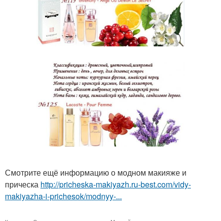
Смотрите ещё информацию о модном макияже и
прическа
http://pricheska-makiyazh.ru-best.com/vidy-
makiyazha-i-prichesok/modnyy-...