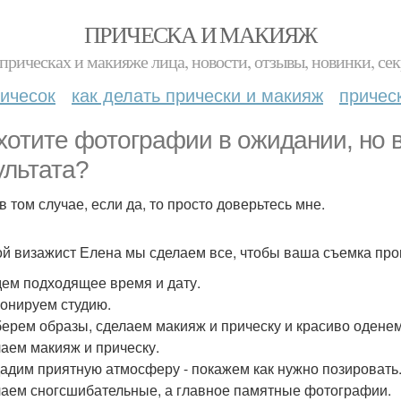
ПРИЧЕСКА И МАКИЯЖ
прическах и макияже лица, новости, отзывы, новинки, сек
ичесок
как делать прически и макияж
причес
хотите фотографии в ожидании, но в
ультата?
в том случае, если да, то просто доверьтесь мне.
ой визажист Елена мы сделаем все, чтобы ваша съемка пр
дем подходящее время и дату.
ронируем студию.
берем образы, сделаем макияж и прическу и красиво оденем
лаем макияж и прическу.
дадим приятную атмосферу - покажем как нужно позировать
лаем сногсшибательные, а главное памятные фотографии.