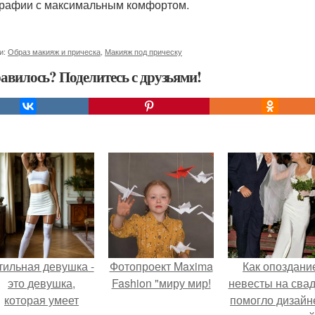
рафии с максимальным комфортом.
и:
Образ макияж и прическа
,
Макияж под прическу
авилось? Поделитесь с друзьями!
тильная девушка -
Фотопроект Maxima
Как опоздани
это девушка,
Fashion "миру мир!
невесты на сва
которая умеет
помогло дизайн