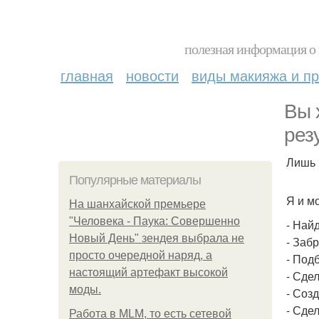
полезная информация о 
главная
новости
виды макияжа и пр
Вы 
рез
Лишь 
Популярные материалы
Я и м
На шанхайской премьере
"Человека - Паука: Совершенно
- Най
Новый День" зендея выбрала не
- Заб
просто очередной наряд, а
- Под
настоящий артефакт высокой
- Сде
моды.
- Соз
- Сде
Работа в MLM, то есть сетевой