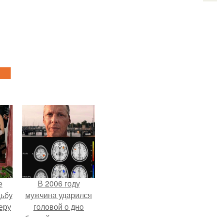
е
В 2006 году
дьбу
мужчина ударился
еру
головой о дно