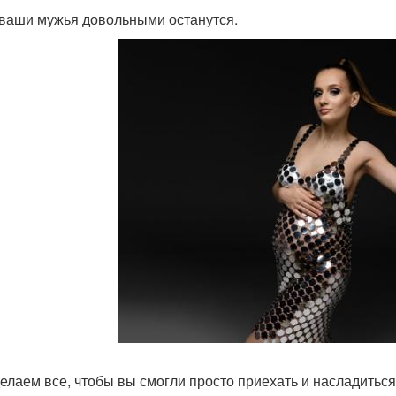
ваши мужья довольными останутся.
елаем все, чтобы вы смогли просто приехать и насладиться