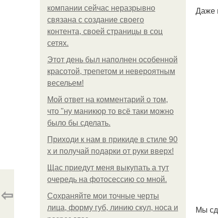
компании сейчас неразрывно
Даже 
связана с создание своего
контента, своей страницы в соц
сетях.
Этот день был наполнен особенной
красотой, трепетом и невероятным
весельем!
Мой ответ на комментарий о том,
что "ну маникюр то всё таки можно
было бы сделать.
Приходи к нам в прикиде в стиле 90
х и получай подарки от руки вверх!
Щас приедут меня выкупать а тут
очередь на фотосессию со мной.
⇦
Сохраняйте мои точные черты
лица, форму губ, линию скул, носа и
Мы сд