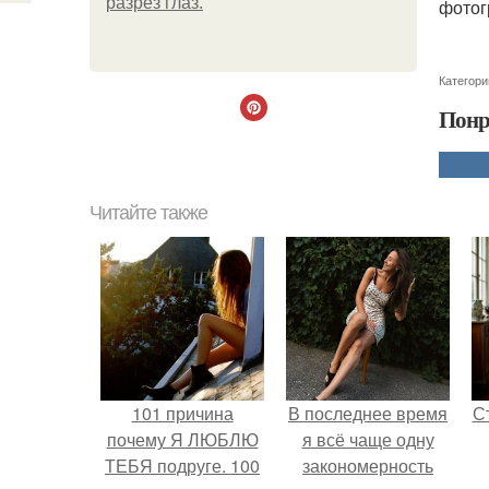
разрез глаз.
фотог
Категори
Понр
Читайте также
101 причина
В последнее время
С
почему Я ЛЮБЛЮ
я всё чаще одну
ТЕБЯ подруге. 100
закономерность