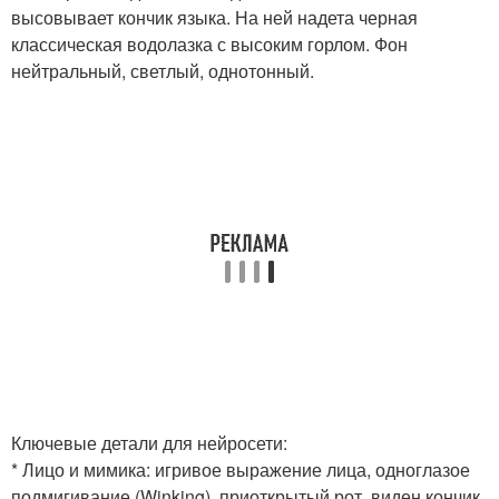
высовывает кончик языка. На ней надета черная
классическая водолазка с высоким горлом. Фон
нейтральный, светлый, однотонный.
Ключевые детали для нейросети:
* Лицо и мимика: игривое выражение лица, одноглазое
подмигивание (Winking), приоткрытый рот, виден кончик