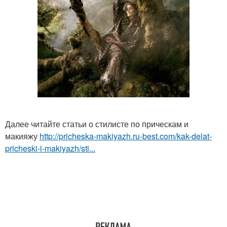
Далее читайте статьи о стилисте по прическам и
макияжу
http://pricheska-makiyazh.ru-best.com/kak-delat-
pricheski-i-makiyazh/sti...